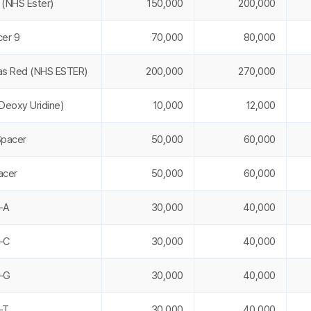
 (NHS Ester)
150,000
200,000
cer 9
70,000
80,000
as Red (NHS ESTER)
200,000
270,000
(Deoxy Uridine)
10,000
12,000
Spacer
50,000
60,000
acer
50,000
60,000
-A
30,000
40,000
-C
30,000
40,000
A-G
30,000
40,000
-T
30,000
40,000