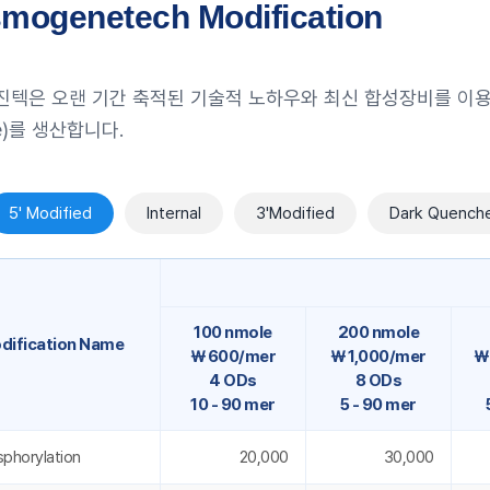
mogenetech Modification
텍은 오랜 기간 축적된 기술적 노하우와 최신 합성장비를 이용하
de)를 생산합니다.
5' Modified
Internal
3'Modified
Dark Quenche
100 nmole
200 nmole
dification Name
￦ 600/mer
￦ 1,000/mer
￦
4 ODs
8 ODs
10 - 90 mer
5 - 90 mer
sphorylation
20,000
30,000