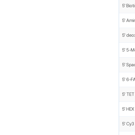
5' Biot
5' Ami
5' deo
5' 5-M
5' Spa
5' 6-F
5' TET
5' HEX
5' Cy3