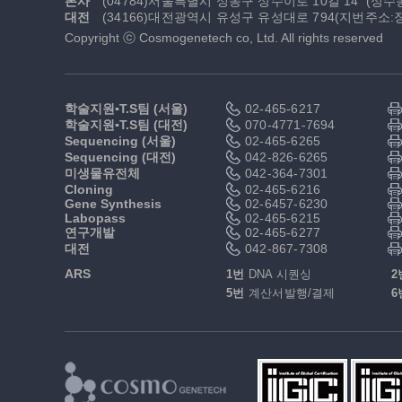
본사
(04784)서울특별시 성동구 성수이로 10길 14
(성수
대전
(34166)대전광역시 유성구 유성대로 794(지번주소:장
Copyright ⓒ Cosmogenetech co, Ltd. All rights reserved
학술지원▪T.S팀 (서울)
02-465-6217
학술지원▪T.S팀 (대전)
070-4771-7694
Sequencing (서울)
02-465-6265
Sequencing (대전)
042-826-6265
미생물유전체
042-364-7301
Cloning
02-465-6216
Gene Synthesis
02-6457-6230
Labopass
02-465-6215
연구개발
02-465-6277
대전
042-867-7308
ARS
1번
DNA 시퀀싱
2
5번
계산서발행/결제
6