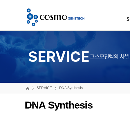
S
SERVICE
코스모진텍의 차별
SERVICE
DNA Synthesis
DNA Synthesis