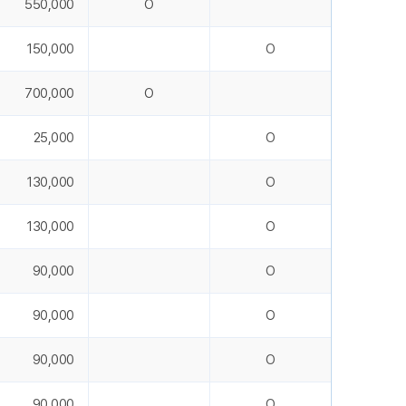
550,000
O
150,000
O
700,000
O
25,000
O
130,000
O
130,000
O
90,000
O
90,000
O
90,000
O
90,000
O