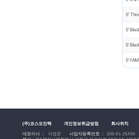
5' Thi
5' Bla
5' Bla
5' FA
(주)코스모진텍
개인정보취급방침
회사위치
대표이사 :
이영준
사업자등록번호 :
209-81-25456