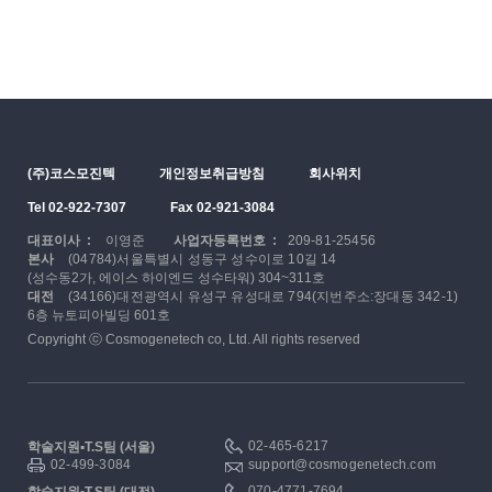
(주)코스모진텍
개인정보취급방침
회사위치
Tel 02-922-7307
Fax 02-921-3084
대표이사 :
이영준
사업자등록번호 :
209-81-25456
본사
(04784)서울특별시 성동구 성수이로 10길 14
(성수동2가, 에이스 하이엔드 성수타워) 304~311호
대전
(34166)대전광역시 유성구 유성대로 794(지번주소:장대동 342-1)
6층 뉴토피아빌딩 601호
Copyright ⓒ Cosmogenetech co, Ltd. All rights reserved
02-465-6217
학술지원▪T.S팀 (서울)
02-499-3084
support@cosmogenetech.com
070-4771-7694
학술지원▪T.S팀 (대전)