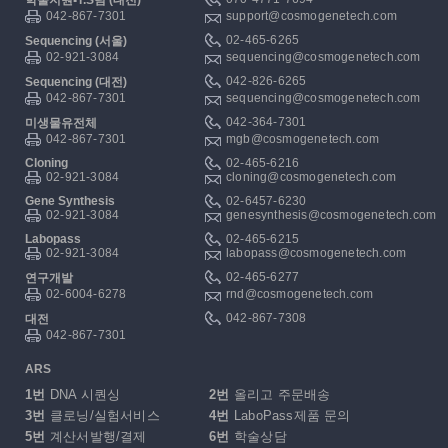
042-867-7301
support@cosmogenetech.com
02-465-6265
Sequencing (서울)
02-921-3084
sequencing@cosmogenetech.com
042-826-6265
Sequencing (대전)
042-867-7301
sequencing@cosmogenetech.com
042-364-7301
미생물유전체
042-867-7301
mgb@cosmogenetech.com
Cloning
02-465-6216
02-921-3084
cloning@cosmogenetech.com
Gene Synthesis
02-6457-6230
02-921-3084
genesynthesis@cosmogenetech.com
Labopass
02-465-6215
02-921-3084
labopass@cosmogenetech.com
02-465-6277
연구개발
02-6004-6278
rnd@cosmogenetech.com
042-867-7308
대전
042-867-7301
ARS
1번
DNA 시퀀싱
2번
올리고 주문배송
3번
클로닝/실험서비스
4번
LaboPass제품 문의
5번
계산서발행/결제
6번
학술상담