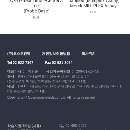
Q-RT-Real Time PCR Servi
Luminex (Multiplex Assay)
ce
Merck MILLIPLEX Assay
(Probe Base)
PDF
PDF
(주)코스모진텍
개인정보취급방침
회사위치
Tel 02-922-7307
Fax 02-921-3084
대표이사 :
이영준
사업자등록번호 :
209-81-25456
본사
(04784)서울특별시 성동구 성수이로 10길 14
(성수동2가, 에이스 하이엔드 성수타워) 304~311호
대전
(34166)대전광역시 유성구 유성대로 794(지번주소:장대동 342-1)
6층 뉴토피아빌딩 601호
Copyright ⓒ Cosmogenetech co, Ltd. All rights reserved
02-465-6217
학술지원▪T.S팀 (서울)