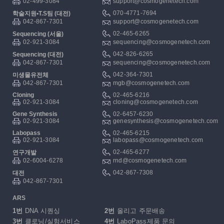
02-499-3084
support@cosmogenetech.com
070-4771-7694
학술지원▪T.S팀 (대전)
042-867-7301
support@cosmogenetech.com
02-465-6265
Sequencing (서울)
02-921-3084
sequencing@cosmogenetech.com
042-826-6265
Sequencing (대전)
042-867-7301
sequencing@cosmogenetech.com
042-364-7301
미생물유전체
042-867-7301
mgb@cosmogenetech.com
Cloning
02-465-6216
02-921-3084
cloning@cosmogenetech.com
Gene Synthesis
02-6457-6230
02-921-3084
genesynthesis@cosmogenetech.com
Labopass
02-465-6215
02-921-3084
labopass@cosmogenetech.com
02-465-6277
연구개발
02-6004-6278
rnd@cosmogenetech.com
042-867-7308
대전
042-867-7301
ARS
1번
DNA 시퀀싱
2번
올리고 주문배송
3번
클로닝/실험서비스
4번
LaboPass제품 문의