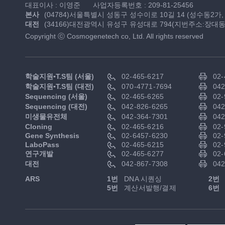
대표이사 : 이영준
사업자등록번호 : 209-81-25456
본사
(04784)서울특별시 성동구 성수이로 10길 14 (성수동2가
대전
(34166)대전광역시 유성구 유성대로 794(지번주소:장대동 
Copyright ⓒ Cosmogenetech co, Ltd. All rights reserved
학술지원▪T.S팀 (서울)
02-465-6217
02-
학술지원▪T.S팀 (대전)
070-4771-7694
042
Sequencing (서울)
02-465-6265
02-
Sequencing (대전)
042-826-6265
042
미생물유전체
042-364-7301
042
Cloning
02-465-6216
02-
Gene Synthesis
02-6457-6230
02-
LaboPass
02-465-6215
02-
연구개발
02-465-6277
02-
대전
042-867-7308
042
ARS
1번
DNA 시퀀싱
2번
5번
계산서발행/결제
6번