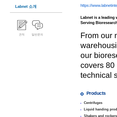
https://www.labnetint
Labnet 소개
Labnet is a leading
Serving Bioresearc
From our m
견적
일반문의
warehousin
our biores
covers 80 
technical 
Products
Centrifuges
Liquid handing prod
Shakers and rockers