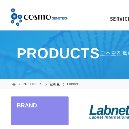
SERVIC
PRODUCTS
코스모진텍
PRODUCTS
Labnet
브랜드
BRAND