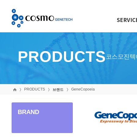
SERVIC
PRODUCTS
코스모진텍
PRODUCTS
GeneCopoeia
브랜드
BRAND