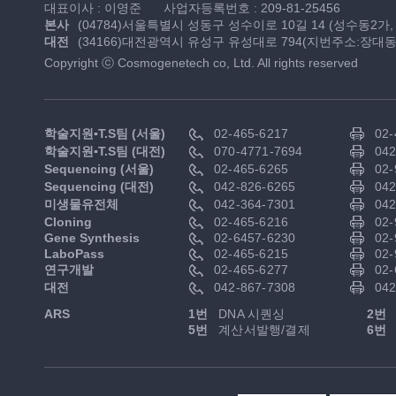
대표이사 : 이영준
사업자등록번호 : 209-81-25456
본사
(04784)서울특별시 성동구 성수이로 10길 14 (성수동2가
대전
(34166)대전광역시 유성구 유성대로 794(지번주소:장대동 
Copyright ⓒ Cosmogenetech co, Ltd. All rights reserved
학술지원▪T.S팀 (서울)
02-465-6217
02-
학술지원▪T.S팀 (대전)
070-4771-7694
042
Sequencing (서울)
02-465-6265
02-
Sequencing (대전)
042-826-6265
042
미생물유전체
042-364-7301
042
Cloning
02-465-6216
02-
Gene Synthesis
02-6457-6230
02-
LaboPass
02-465-6215
02-
연구개발
02-465-6277
02-
대전
042-867-7308
042
ARS
1번
DNA 시퀀싱
2번
5번
계산서발행/결제
6번