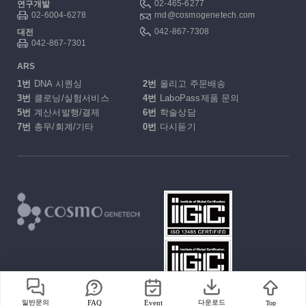
02-465-6277
연구개발
02-6004-6278
rnd@cosmogenetech.com
042-867-7308
대전
042-867-7301
ARS
1번
DNA 시퀀싱
2번
올리고 주문배송
3번
클로닝/실험서비스
4번
LaboPass제품 문의
5번
계산서발행/결제
6번
학술상담
7번
총무/회계/기타
0번
다시듣기
일반문의
FAQ
Event
다운로드
Top