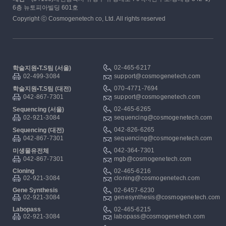
6층 뉴토피아빌딩 601호
Copyright ⓒ Cosmogenetech co, Ltd. All rights reserved
02-465-6217
학술지원▪T.S팀 (서울)
02-499-3084
support@cosmogenetech.com
070-4771-7694
학술지원▪T.S팀 (대전)
042-867-7301
support@cosmogenetech.com
02-465-6265
Sequencing (서울)
02-921-3084
sequencing@cosmogenetech.com
042-826-6265
Sequencing (대전)
042-867-7301
sequencing@cosmogenetech.com
042-364-7301
미생물유전체
042-867-7301
mgb@cosmogenetech.com
Cloning
02-465-6216
02-921-3084
cloning@cosmogenetech.com
Gene Synthesis
02-6457-6230
02-921-3084
genesynthesis@cosmogenetech.com
Labopass
02-465-6215
02-921-3084
labopass@cosmogenetech.com