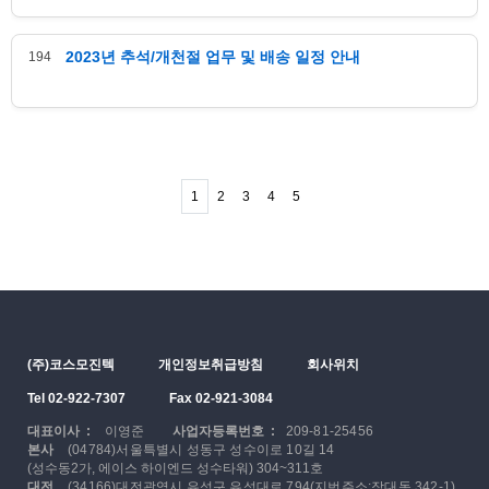
2023년 추석/개천절 업무 및 배송 일정 안내
194
1
2
3
4
5
(주)코스모진텍
개인정보취급방침
회사위치
Tel 02-922-7307
Fax 02-921-3084
대표이사 :
이영준
사업자등록번호 :
209-81-25456
본사
(04784)서울특별시 성동구 성수이로 10길 14
(성수동2가, 에이스 하이엔드 성수타워) 304~311호
대전
(34166)대전광역시 유성구 유성대로 794(지번주소:장대동 342-1)